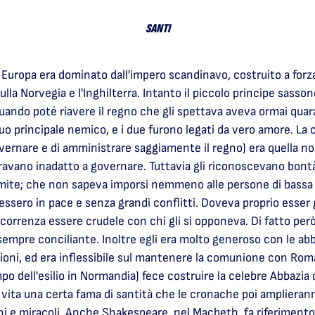
SANTI
rd Europa era dominato dall'impero scandinavo, costruito a forz
a Norvegia e l'Inghilterra. Intanto il piccolo principe sassone
ando poté riavere il regno che gli spettava aveva ormai quara
l suo principale nemico, e i due furono legati da vero amore. L
vernare e di amministrare saggiamente il regno) era quella 
deravano inadatto a governare. Tuttavia gli riconoscevano bontà
mite; che non sapeva imporsi nemmeno alle persone di bassa c
ressero in pace e senza grandi conflitti. Doveva proprio esser 
ccorrenza essere crudele con chi gli si opponeva. Di fatto però
 sempre conciliante. Inoltre egli era molto generoso con le abb
ioni, ed era inflessibile sul mantenere la comunione con Roma
po dell'esilio in Normandia) fece costruire la celebre Abbazia
n vita una certa fama di santità che le cronache poi ampliera
sioni e miracoli. Anche Shakespeare, nel Macbeth, fa riferimen