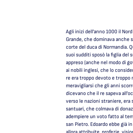
Agli inizi dell'anno 1000 il No
Grande, che dominava anche sull
corte del duca di Normandia. Qu
suoi sudditi sposò la figlia de
appreso (anche nel modo di go
ai nobili inglesi, che lo consi
re era troppo devoto e troppo 
meravigliarsi che gli anni scor
dicevano che il re sapeva all'o
verso le nazioni straniere, era
santuari, che colmava di donaz
adempiere un voto fatto al tem
san Pietro. Edoardo ebbe già i
allora attribuite, profezie, vi