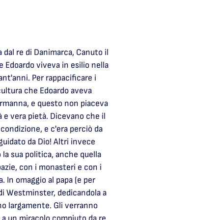
a dal re di Danimarca, Canuto il
 Edoardo viveva in esilio nella
nt'anni. Per rappacificare i
a cultura che Edoardo aveva
normanna, e questo non piaceva
 e vera pietà. Dicevano che il
ondizione, e c'era perciò da
guidato da Dio! Altri invece
 la sua politica, anche quella
azie, con i monasteri e con i
. In omaggio al papa (e per
 di Westminster, dedicandola a
nno largamente. Gli verranno
to a un miracolo compiuto da re