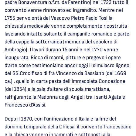
padre Bonaventura o.f.m. da Ferentino) nel 1723 tutto il
convento venne rinnovato ed ingrandito. Mentre nel
1755 per volontà del Vescovo Pietro Paolo Tosi la
chiesuola mediovale venne completamente ricostruita
lasciando intatto soltanto il campanile romanico e parte
della cappella sotterranea (memoria del sepolcro di
Ambrogio). I lavori durano 15 anni e nel 1770 venne
inaugurata. Ricca di marmi, pitture e pregevoli opere
d’arte come testimoniamo ancor oggi il simulacro ligneo
del SS.Crocifisso di fra Vincenzo da Bassiano (del 1669
ca.) , quello in carta pesta dell’Immacolata Concezione
(del 1854) e la pala d’altare di scuola marattiana,
raffigurante la Madonna degli Angeli tra i santi Agata e
Francesco d’Assisi.
Dopo il 1870, con l’unificazione d’Italia e la fine del
dominio temporale della Chiesa, il convento francescano
e la chiesa vennero incamerati e sottoposti alla