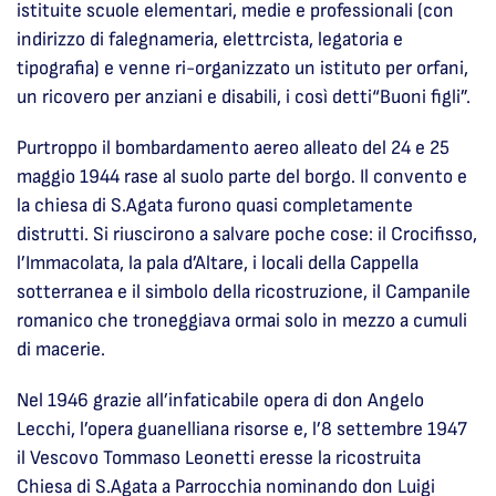
istituite scuole elementari, medie e professionali (con
indirizzo di falegnameria, elettrcista, legatoria e
tipografia) e venne ri-organizzato un istituto per orfani,
un ricovero per anziani e disabili, i così detti“Buoni figli”.
Purtroppo il bombardamento aereo alleato del 24 e 25
maggio 1944 rase al suolo parte del borgo. Il convento e
la chiesa di S.Agata furono quasi completamente
distrutti. Si riuscirono a salvare poche cose: il Crocifisso,
l’Immacolata, la pala d’Altare, i locali della Cappella
sotterranea e il simbolo della ricostruzione, il Campanile
romanico che troneggiava ormai solo in mezzo a cumuli
di macerie.
Nel 1946 grazie all’infaticabile opera di don Angelo
Lecchi, l’opera guanelliana risorse e, l’8 settembre 1947
il Vescovo Tommaso Leonetti eresse la ricostruita
Chiesa di S.Agata a Parrocchia nominando don Luigi