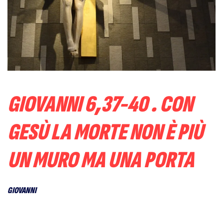
GIOVANNI 6,37-40 . CON
GESÙ LA MORTE NON È PIÙ
UN MURO MA UNA PORTA
GIOVANNI