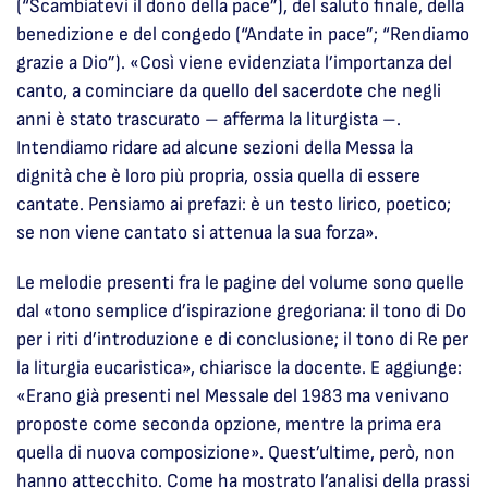
(“Scambiatevi il dono della pace”), del saluto finale, della
benedizione e del congedo (“Andate in pace”; “Rendiamo
grazie a Dio”). «Così viene evidenziata l’importanza del
canto, a cominciare da quello del sacerdote che negli
anni è stato trascurato – afferma la liturgista –.
Intendiamo ridare ad alcune sezioni della Messa la
dignità che è loro più propria, ossia quella di essere
cantate. Pensiamo ai prefazi: è un testo lirico, poetico;
se non viene cantato si attenua la sua forza».
Le melodie presenti fra le pagine del volume sono quelle
dal «tono semplice d’ispirazione gregoriana: il tono di Do
per i riti d’introduzione e di conclusione; il tono di Re per
la liturgia eucaristica», chiarisce la docente. E aggiunge:
«Erano già presenti nel Messale del 1983 ma venivano
proposte come seconda opzione, mentre la prima era
quella di nuova composizione». Quest’ultime, però, non
hanno attecchito. Come ha mostrato l’analisi della prassi