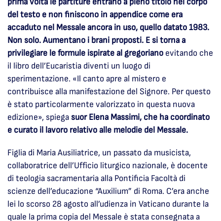
prima volta le partiture entrano a pieno titolo nel corpo
del testo e non finiscono in appendice come era
accaduto nel Messale ancora in uso, quello datato 1983.
Non solo. Aumentano i brani proposti. E si torna a
privilegiare le formule ispirate al gregoriano
evitando che
il libro dell’Eucaristia diventi un luogo di
sperimentazione. «Il canto apre al mistero e
contribuisce alla manifestazione del Signore. Per questo
è stato particolarmente valorizzato in questa nuova
edizione», spiega
suor Elena Massimi, che ha coordinato
e curato il lavoro relativo alle melodie del Messale.
Figlia di Maria Ausiliatrice, un passato da musicista,
collaboratrice dell’Ufficio liturgico nazionale, è docente
di teologia sacramentaria alla Pontificia Facoltà di
scienze dell’educazione “Auxilium” di Roma. C’era anche
lei lo scorso 28 agosto all’udienza in Vaticano durante la
quale la prima copia del Messale è stata consegnata a