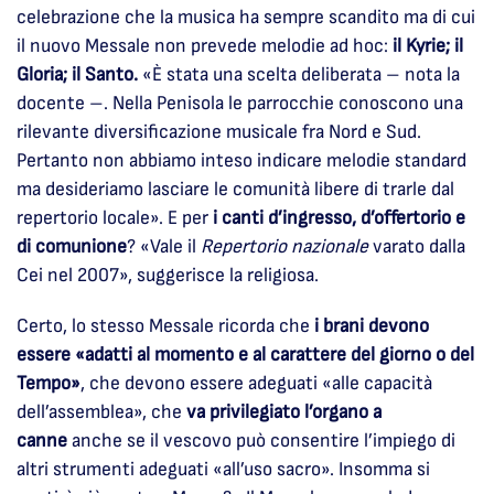
celebrazione che la musica ha sempre scandito ma di cui
il nuovo Messale non prevede melodie ad hoc:
il Kyrie; il
Gloria; il Santo.
«È stata una scelta deliberata – nota la
docente –. Nella Penisola le parrocchie conoscono una
rilevante diversificazione musicale fra Nord e Sud.
Pertanto non abbiamo inteso indicare melodie standard
ma desideriamo lasciare le comunità libere di trarle dal
repertorio locale». E per
i canti d’ingresso, d’offertorio e
di comunione
? «Vale il
Repertorio nazionale
varato dalla
Cei nel 2007», suggerisce la religiosa.
Certo, lo stesso Messale ricorda che
i brani devono
essere «adatti al momento e al carattere del giorno o del
Tempo»
, che devono essere adeguati «alle capacità
dell’assemblea», che
va privilegiato l’organo a
canne
anche se il vescovo può consentire l’impiego di
altri strumenti adeguati «all’uso sacro». Insomma si