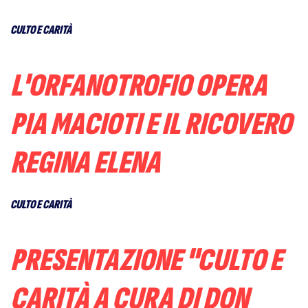
CULTO E CARITÀ
L'ORFANOTROFIO OPERA
PIA MACIOTI E IL RICOVERO
REGINA ELENA
CULTO E CARITÀ
PRESENTAZIONE "CULTO E
CARITÀ A CURA DI DON