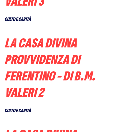
VALERI 3
CULTO E CARITÀ
LA CASA DIVINA
PROVVIDENZA DI
FERENTINO - DI B.M.
VALERI 2
CULTO E CARITÀ