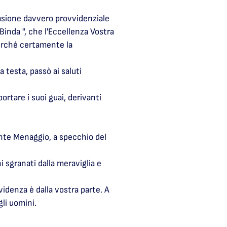
asione davvero provvidenziale
inda ", che l'Eccellenza Vostra
perché certamente la
 testa, passò ai saluti
rtare i suoi guai, derivanti
ante Menaggio, a specchio del
 sgranati dalla meraviglia e
idenza è dalla vostra parte. A
li uomini.