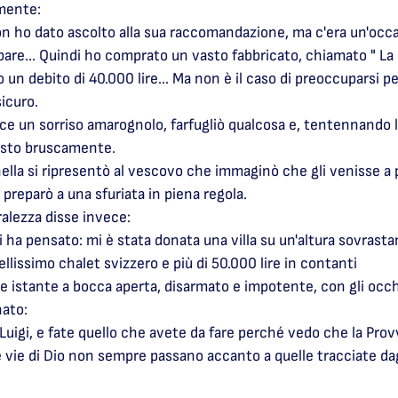
mente:
on ho dato ascolto alla sua raccomandazione, ma c'era un'occ
are... Quindi ho comprato un vasto fabbricato, chiamato " La B
un debito di 40.000 lire... Ma non è il caso di preoccuparsi 
sicuro.
ce un sorriso amarognolo, farfugliò qualcosa e, tentennando la
osto bruscamente.
a si ripresentò al vescovo che immaginò che gli venisse a po
preparò a una sfuriata in piena regola.
alezza disse invece:
i ha pensato: mi è stata donata una villa su un'altura sovrast
lissimo chalet svizzero e più di 50.000 lire in contanti
e istante a bocca aperta, disarmato e impotente, con gli occhi
nato:
uigi, e fate quello che avete da fare perché vedo che la Provv
 vie di Dio non sempre passano accanto a quelle tracciate dag