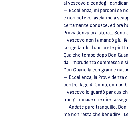
al vescovo dicendogli candida
— Eccellenza, mi perdoni se n
e non potevo lasciarmela scapp
certamente conosce, ed ora ho 
Provvidenza ci aiuterà... Sono 
Il vescovo non la mandò giù: fe
congedando il suo prete piutt
Qualche tempo dopo Don Guanell
dall'imprudenza commessa e si 
Don Guanella con grande natur
— Eccellenza, la Provvidenza c
centro-lago di Como, con un bel
Il vescovo lo guardò per qualch
non gli rimase che dire rasseg
— Andate pure tranquillo, Don L
me non resta che benedirvi! Le