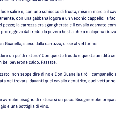
 fece salire e, con uno schiocco di frusta, mise in marcia il c
amente, con una gabbana logora e un vecchio cappello: la fa
l pezzo; la carrozza era sgangherata e il cavallo adamato com
 proteggeva dal freddo la povera bestia che a malapena tirava
 Guanella, sceso dalla carrozza, disse al vetturino:
dere un po' di ristoro? Con questo freddo e questa umidità ce 
 un bel beverone caldo. Passate.
zzato, non seppe dire di no e Don Guanella tirò il campanello 
a nel trovarsi davanti quel cavallo denutrito, quel vetturino 
 avrebbe bisogno di ristorarsi un poco. Bisognerebbe preparar
gio e una bottiglia di vino.