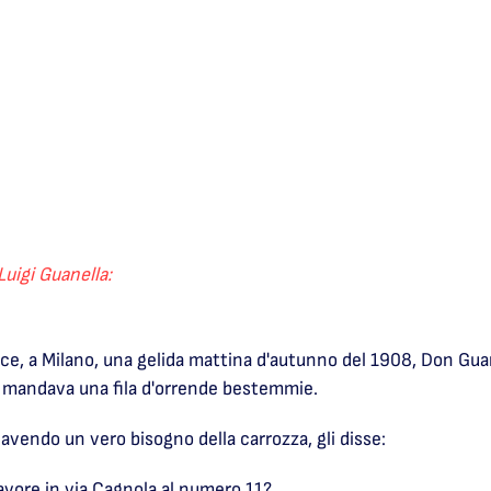
Luigi Guanella:
ace, a Milano, una gelida mattina d'autunno del 1908, Don Gua
, mandava una fila d'orrende bestemmie.
 avendo un vero bisogno della carrozza, gli disse:
favore in via Cagnola al numero 11?