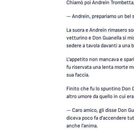
Chiamò poi Andreìn Trombetta, u
— Andreìn, prepariamo un bel 
La suora e Andreìn rimasero so
vetturino e Don Guanella si mis
sedere a tavoIa davanti a una b
L'appetito non mancava e sparì 
fu riservata una lenta morte me
sua faccia.
Finito che fu lo spuntino Don G
altro umore da quello in cui er
— Caro amico, gli disse Don Gua
diceva poco fa d'accendere tutt
anche l'anima.