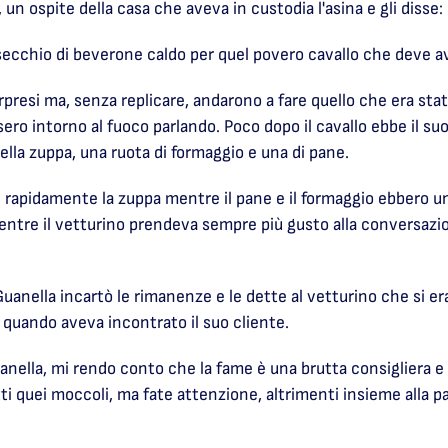
n ospite della casa che aveva in custodia l'asina e gli disse:
secchio di beverone caldo per quel povero cavallo che deve a
rpresi ma, senza replicare, andarono a fare quello che era sta
ero intorno al fuoco parlando. Poco dopo il cavallo ebbe il suo 
ella zuppa, una ruota di formaggio e una di pane.
rapidamente la zuppa mentre il pane e il formaggio ebbero una
ntre il vetturino prendeva sempre più gusto alla conversazion
uanella incartò le rimanenze e le dette al vetturino che si era
a quando aveva incontrato il suo cliente.
nella, mi rendo conto che la fame è una brutta consigliera e 
i quei moccoli, ma fate attenzione, altrimenti insieme alla pa