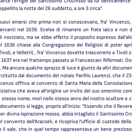
nte l’effigie del Santissimo Crocifisso da lui devotamente s
pellito la notte del 26 suddetto, a ore 3 circa”.
nuovi emersi che prima non si conoscevano, fra’ Vincenzo,
sservanti nel 1639. Scelse di rimanere un frate laico e non 
il noviziato, ma se ebbe effetto il proposito espresso dall’a
 1636 chiese alla Congregazione dei Religiosi di poter aprir
voli, e Velletri) , fra’ Vincenzo dovette trascorrerlo a Tivoli o
 1637 era nel frattempo passato ai Francescani Riformati. Dove
o. Ma ancora qualche sprazzo di luce è giunto da altri documen
 Anzitutto dal documento del notaio Panfilo Laurenzi, che il 2
ncenzo offriva al convento di Santa Maria della Consolazione
 iniziativa che aveva all’origine un invito del suo omonimo co
lo stesso nome, morì nello stesso anno del nostro scultore e 
 documento si legge, proprio all’inizio: “Essendo che il Rever
er divina ispirazione mosso, abbia intagliato il Santissimo Cro
convento dell’Aracoeli, e ricopriva l’ufficio di custode della 
o il sale, che in quel tempo rappresentava un bene prezioso,