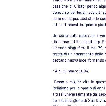
Vincenzo morì in fama di santi
passione di Cristo; perito alqu
concorso dei fedeli, scolpiti s
pane ed acqua, così che le su
arte e di maestria, quanto piut
Un contributo notevole è venu
riassunse i dati salienti il p.
vicenda biografica, il ms. 79,
tratta di un frammento delle 
gettano nuova luce, fornendo d
“ A dì 25 marzo 1694.
Passò a miglior vita in quest
Religione per lo spazio di anni
altresì universalmente dal seco
dei fedeli a gloria di Sua Div