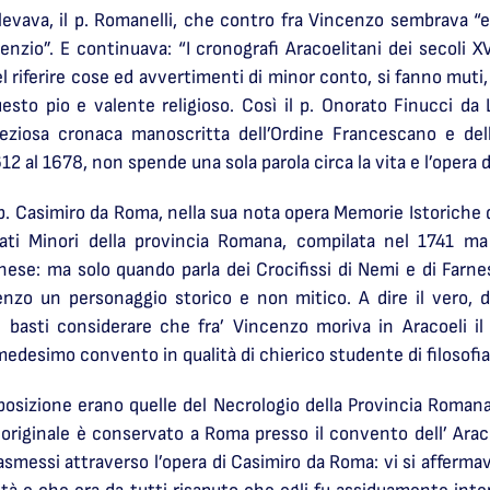
levava, il p. Romanelli, che contro fra Vincenzo sembrava “e
lenzio”. E continuava: “I cronografi Aracoelitani dei secoli 
l riferire cose ed avvertimenti di minor conto, si fanno muti, 
esto pio e valente religioso. Così il p. Onorato Finucci da
eziosa cronaca manoscritta dell’Ordine Francescano e del
12 al 1678, non spende una sola parola circa la vita e l’opera d
 p. Casimiro da Roma, nella sua nota opera Memorie Istoriche 
rati Minori della provincia Romana, compilata nel 1741 m
nese: ma solo quando parla dei Crocifissi di Nemi e di Farne
cenzo un personaggio storico e non mitico. A dire il vero,
: basti considerare che fra’ Vincenzo moriva in Aracoeli 
medesimo convento in qualità di chierico studente di filosofia 
posizione erano quelle del Necrologio della Provincia Romana
originale è conservato a Roma presso il convento dell’ Aracoe
trasmessi attraverso l’opera di Casimiro da Roma: vi si affermav