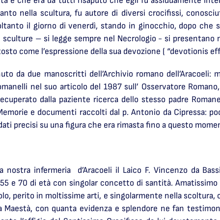
tà e che era da tutti risaputo che egli fu assiduamente int
anto nella scultura, fu autore di diversi crocifissi, conosciuti
oltanto il giorno di venerdì, stando in ginocchio, dopo che s
e sculture – si legge sempre nel Necrologio - si presentano
tosto come l’espressione della sua devozione ( “devotionis eff
to da due manoscritti dell’Archivio romano dell’Aracoeli: m
 Romanelli nel suo articolo del 1987 sull’ Osservatore Romano, 
 recuperato dalla paziente ricerca dello stesso padre Romane
Memorie e documenti raccolti dal p. Antonio da Cipressa: po
ati precisi su una figura che era rimasta fino a questo mome
a nostra infermeria d’Aracoeli il Laico F. Vincenzo da Bass
 55 e 70 di età con singolar concetto di santità. Amatissimo 
lo, perito in moltissime arti, e singolarmente nella scoltura,
ina Maestà, con quanta evidenza e splendore ne fan testimoni