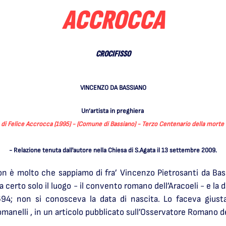
ACCROCCA
CROCIFISSO
VINCENZO DA BASSIANO
Un’artista in preghiera
di Felice Accrocca (1995) - (Comune di Bassiano) - Terzo Centenario della morte
- Relazione tenuta dall'autore nella Chiesa di S.Agata il 13 settembre 2009.
n è molto che sappiamo di fra’ Vincenzo Pietrosanti da Bas
a certo solo il luogo - il convento romano dell’Aracoeli - e la 
694; non si conosceva la data di nascita. Lo faceva gius
manelli , in un articolo pubblicato sull’Osservatore Romano d