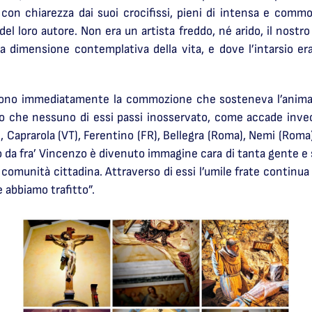
re con chiarezza dai suoi crocifissi, pieni di intensa e com
el loro autore. Non era un artista freddo, né arido, il nostr
la dimensione contemplativa della vita, e dove l’intarsio e
ttono immediatamente la commozione che sosteneva l’anima 
o che nessuno di essi passi inosservato, come accade inve
 Caprarola (VT), Ferentino (FR), Bellegra (Roma), Nemi (Roma),
 da fra’ Vincenzo è divenuto immagine cara di tanta gente e
 comunità cittadina. Attraverso di essi l’umile frate continua 
e abbiamo trafitto”.