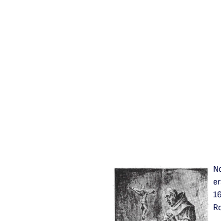
No
er
1
Ro