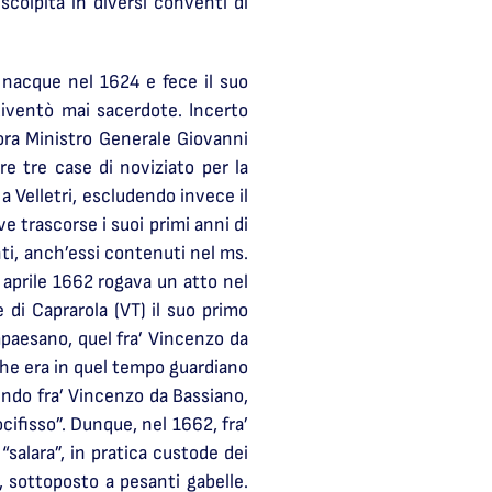
colpita in diversi conventi di
 nacque nel 1624 e fece il suo
diventò mai sacerdote. Incerto
llora Ministro Generale Giovanni
e tre case di noviziato per la
 a Velletri, escludendo invece il
 trascorse i suoi primi anni di
ti, anch’essi contenuti nel ms.
3 aprile 1662 rogava un atto nel
 di Caprarola (VT) il suo primo
mpaesano, quel fra’ Vincenzo da
che era in quel tempo guardiano
endo fra’ Vincenzo da Bassiano,
cifisso”. Dunque, nel 1662, fra’
“salara”, in pratica custode dei
 sottoposto a pesanti gabelle.