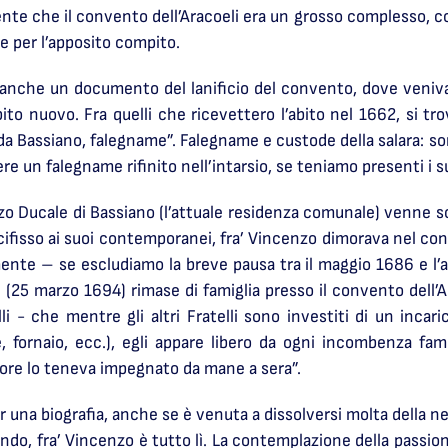
sente che il convento dell’Aracoeli era un grosso complesso, co
te per l’apposito compito.
a anche un documento del lanificio del convento, dove venivano
to nuovo. Fra quelli che ricevettero l’abito nel 1662, si tr
a Bassiano, falegname”. Falegname e custode della salara: son
e un falegname rifinito nell’intarsio, se teniamo presenti i su
zo Ducale di Bassiano (l’attuale residenza comunale) venne sot
ocifisso ai suoi contemporanei, fra’ Vincenzo dimorava nel c
ente – se escludiamo la breve pausa tra il maggio 1686 e l’
 (25 marzo 1694) rimase di famiglia presso il convento dell’Ar
i - che mentre gli altri Fratelli sono investiti di un incar
, fornaio, ecc.), egli appare libero da ogni incombenza fami
ultore lo teneva impegnato da mane a sera”.
 una biografia, anche se è venuta a dissolversi molta della neb
fondo, fra’ Vincenzo è tutto lì. La contemplazione della passion