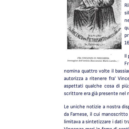
Ri
si
ne
qu
pr
16
Il
F
nomina quattro volte il bassia
autorizza a ritenere fra’ Vin
aspettati qualche cosa di più
scrittore era già presente nel 
Le uniche notizie a nostra dis
da Farnese, il cui manoscritto 
limitava a sintetizzare i dati 