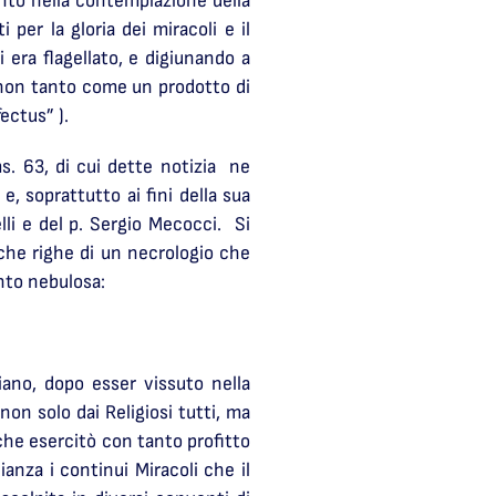
ento nella contemplazione della
 per la gloria dei miracoli e il
i era flagellato, e digiunando a
 non tanto come un prodotto di
ectus” ).
s. 63, di cui dette notizia ne
e, soprattutto ai fini della sua
lli e del p. Sergio Mecocci. Si
che righe di un necrologio che
nto nebulosa:
iano, dopo esser vissuto nella
non solo dai Religiosi tutti, ma
 che esercitò con tanto profitto
anza i continui Miracoli che il