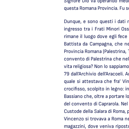
Signore Dio va operando media
questa Romana Provincia. Fu sep
Dunque, e sono questi i dati 
ingresso tra i Frati Minori O
rimane il luogo dove egli fece 
Battista da Campagna, che nel
Provincia Romana (Palestrina, Ti
convento di Palestrina che nel
vita religiosa? Non lo sappiam
79 dall’Archivio dell’Aracoeli.
quale si attestava che fra’ Vi
crocifisso, scolpito in legno:
Bassiano che, oltre a portare 
del convento di Caprarola. Nel
Custode della Salara di Roma, p
Vincenzo si trovava a Roma nel 
magazzini, dove veniva ripost